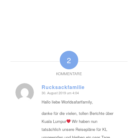
2
KOMMENTARE
Rucksackfamilie
30. August 2019 um 4:04
sagte:
Hallo liebe Worldsafarifamily,
danke für die vielen, tollen Berichte über
Kuala Lumpur
Wir haben nun
tatsächlich unsere Reisepläne für KL
umgeworfen und bleiben ein paar Tage