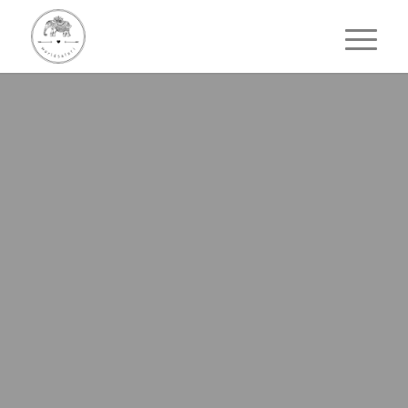
LOCATION-TIPP
Jungle
Village/ Ao
Nang