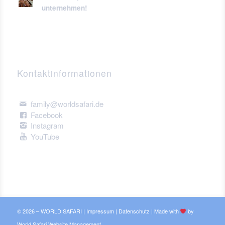
unternehmen!
Kontaktinformationen
family@worldsafari.de
Facebook
Instagram
YouTube
© 2026 – WORLD SAFARI |
Impressum
|
Datenschutz
|
Made with
by
World Safari Website Management