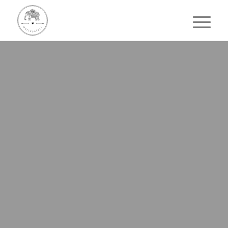
LOCATION-TIPP
Lasan Mas
Guesthouse
/ Ubud