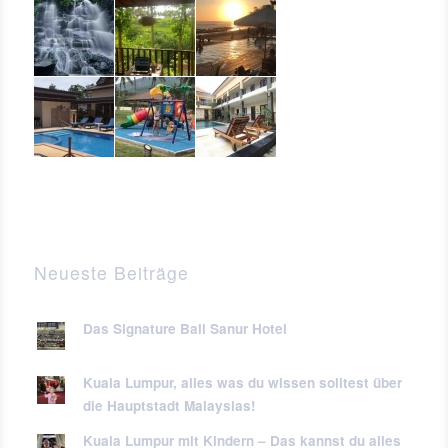
Neueste Beiträge
Das Signature Bali Sanur Hotel
Kuala Lumpur, alles was du wissen solltest über
die Hauptstadt Malaysias!
Kuala Lumpur mit Kindern – Das kannst du alles